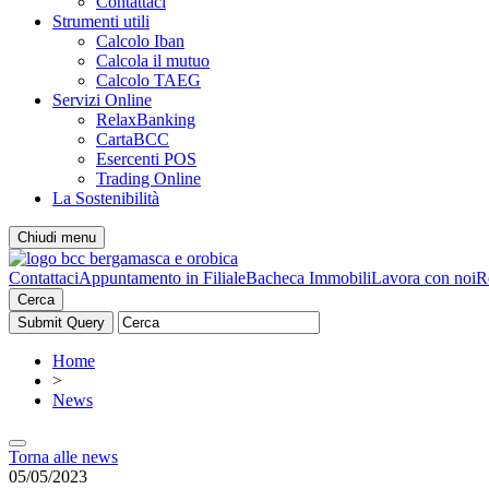
Contattaci
Strumenti utili
Calcolo Iban
Calcola il mutuo
Calcolo TAEG
Servizi Online
RelaxBanking
CartaBCC
Esercenti POS
Trading Online
La Sostenibilità
Chiudi menu
Contattaci
Appuntamento in Filiale
Bacheca Immobili
Lavora con noi
R
Cerca
Home
>
News
Torna alle news
05/05/2023