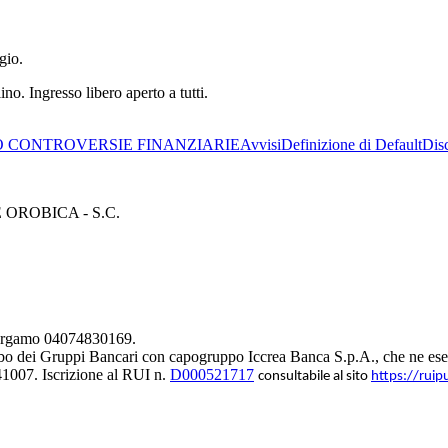
gio.
no. Ingresso libero aperto a tutti.
 CONTROVERSIE FINANZIARIE
Avvisi
Definizione di Default
Dis
ROBICA - S.C.
 Bergamo 04074830169.
bo dei Gruppi Bancari con capogruppo Iccrea Banca S.p.A., che ne eserc
1007. Iscrizione al RUI n.
D000521717
consultabile al sito
https://ruip