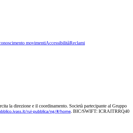
conoscimento movimenti
Accessibilità
Reclami
ita la direzione e il coordinamento. Società partecipante al Gruppo
. BIC/SWIFT: ICRAITRRQ40
ubblico.ivass.it/rui-pubblica/ng/#/home