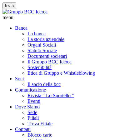
Invia
menu
Banca
La banca
La storia aziendale
Organi Sociali
Statuto Sociale
Documenti societari
Il Gruppo BCC Iccrea
Sostenibilità
Etica di Gruppo e Whistleblowing
Soci
Il socio della bcc
Comunicazione
Rivista " Lo Sportello "
Eventi
Dove Siamo
Sede
Filiali
Trova Filiale
Contatti
Blocco carte