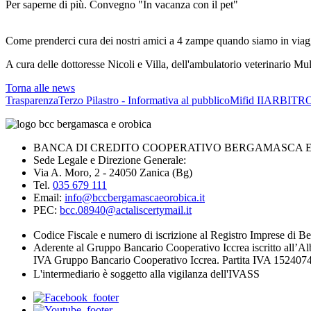
Per saperne di più. Convegno "In vacanza con il pet"
Come prenderci cura dei nostri amici a 4 zampe quando siamo in viag
A cura delle dottoresse Nicoli e Villa, dell'ambulatorio veterinario Muli
Torna alle news
Trasparenza
Terzo Pilastro - Informativa al pubblico
Mifid II
ARBITRO
BANCA DI CREDITO COOPERATIVO BERGAMASCA E O
Sede Legale e Direzione Generale:
Via A. Moro, 2 - 24050 Zanica (Bg)
Tel.
035 679 111
Email:
info@bccbergamascaeorobica.it
PEC:
bcc.08940@actaliscertymail.it
Codice Fiscale e numero di iscrizione al Registro Imprese di
Aderente al Gruppo Bancario Cooperativo Iccrea iscritto all’Al
IVA Gruppo Bancario Cooperativo Iccrea. Partita IVA 1524074
L'intermediario è soggetto alla vigilanza dell'IVASS