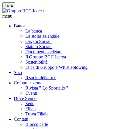
Invia
menu
Banca
La banca
La storia aziendale
Organi Sociali
Statuto Sociale
Documenti societari
Il Gruppo BCC Iccrea
Sostenibilità
Etica di Gruppo e Whistleblowing
Soci
Il socio della bcc
Comunicazione
Rivista " Lo Sportello "
Eventi
Dove Siamo
Sede
Filiali
Trova Filiale
Contatti
Blocco carte