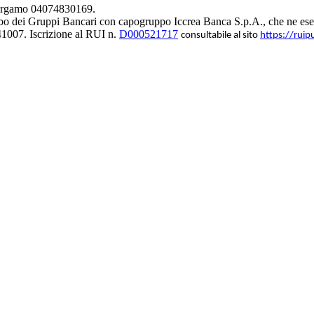
 Bergamo 04074830169.
bo dei Gruppi Bancari con capogruppo Iccrea Banca S.p.A., che ne eserc
1007. Iscrizione al RUI n.
D000521717
consultabile al sito
https://ruip