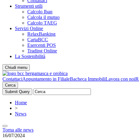
Contattaci
Strumenti utili
Calcolo Iban
Calcola il mutuo
Calcolo TAEG
Servizi Online
RelaxBanking
CartaBCC
Esercenti POS
Trading Online
La Sostenibilità
Chiudi menu
Contattaci
Appuntamento in Filiale
Bacheca Immobili
Lavora con noi
R
Cerca
Home
>
News
Torna alle news
16/07/2024