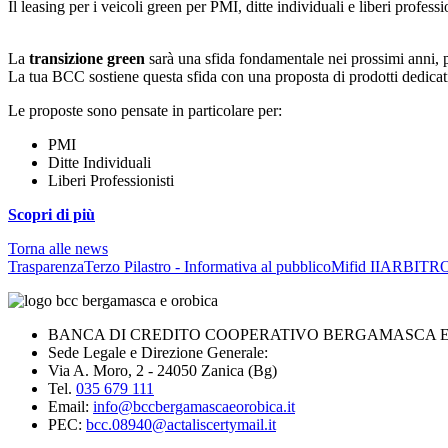
Il leasing per i veicoli green per PMI, ditte individuali e liberi professio
La
transizione green
sarà una sfida fondamentale nei prossimi anni, p
La tua BCC sostiene questa sfida con una proposta di prodotti dedicat
Le proposte sono pensate in particolare per:
PMI
Ditte Individuali
Liberi Professionisti
Scopri di più
Torna alle news
Trasparenza
Terzo Pilastro - Informativa al pubblico
Mifid II
ARBITRO
BANCA DI CREDITO COOPERATIVO BERGAMASCA E O
Sede Legale e Direzione Generale:
Via A. Moro, 2 - 24050 Zanica (Bg)
Tel.
035 679 111
Email:
info@bccbergamascaeorobica.it
PEC:
bcc.08940@actaliscertymail.it