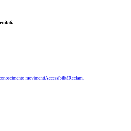
enibili
.
conoscimento movimenti
Accessibilità
Reclami