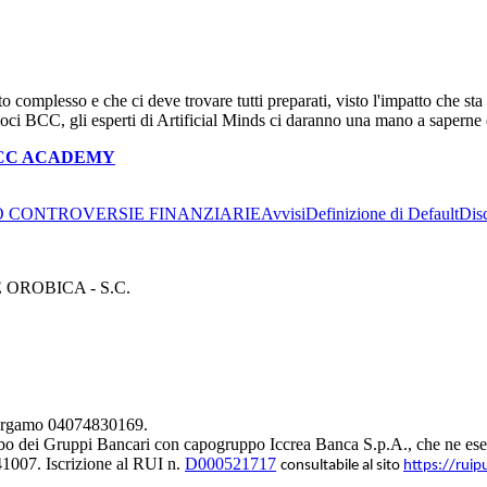
o complesso e che ci deve trovare tutti preparati, visto l'impatto che s
i BCC, gli esperti di Artificial Minds ci daranno una mano a saperne 
CC ACADEMY
 CONTROVERSIE FINANZIARIE
Avvisi
Definizione di Default
Dis
ROBICA - S.C.
 Bergamo 04074830169.
bo dei Gruppi Bancari con capogruppo Iccrea Banca S.p.A., che ne eserc
1007. Iscrizione al RUI n.
D000521717
consultabile al sito
https://ruip