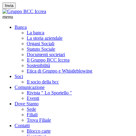
Invia
menu
Banca
La banca
La storia aziendale
Organi Sociali
Statuto Sociale
Documenti societari
Il Gruppo BCC Iccrea
Sostenibilità
Etica di Gruppo e Whistleblowing
Soci
Il socio della bcc
Comunicazione
Rivista " Lo Sportello "
Eventi
Dove Siamo
Sede
Filiali
Trova Filiale
Contatti
Blocco carte