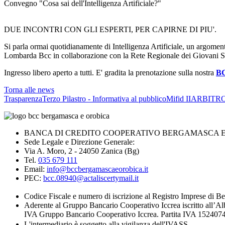
Convegno "Cosa sai dell'Intelligenza Artificiale?"
DUE INCONTRI CON GLI ESPERTI, PER CAPIRNE DI PIU'.
Si parla ormai quotidianamente di Intelligenza Artificiale, un argoment
Lombarda Bcc in collaborazione con la Rete Regionale dei Giovani Soc
Ingresso libero aperto a tutti. E' gradita la prenotazione sulla nostra
B
Torna alle news
Trasparenza
Terzo Pilastro - Informativa al pubblico
Mifid II
ARBITRO
BANCA DI CREDITO COOPERATIVO BERGAMASCA E O
Sede Legale e Direzione Generale:
Via A. Moro, 2 - 24050 Zanica (Bg)
Tel.
035 679 111
Email:
info@bccbergamascaeorobica.it
PEC:
bcc.08940@actaliscertymail.it
Codice Fiscale e numero di iscrizione al Registro Imprese di
Aderente al Gruppo Bancario Cooperativo Iccrea iscritto all’Al
IVA Gruppo Bancario Cooperativo Iccrea. Partita IVA 1524074
L'intermediario è soggetto alla vigilanza dell'IVASS