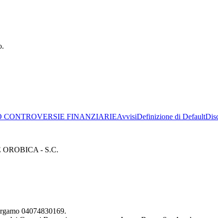
o.
.
LO
 CONTROVERSIE FINANZIARIE
Avvisi
Definizione di Default
Dis
ROBICA - S.C.
 Bergamo 04074830169.