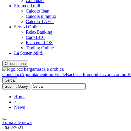
Contattaci
Strumenti utili
Calcolo Iban
Calcola il mutuo
Calcolo TAEG
Servizi Online
RelaxBanking
CartaBCC
Esercenti POS
Trading Online
La Sostenibilità
Chiudi menu
Contattaci
Appuntamento in Filiale
Bacheca Immobili
Lavora con noi
R
Cerca
Home
>
News
Torna alle news
26/02/2021