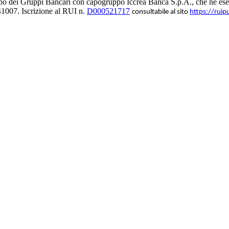
bo dei Gruppi Bancari con capogruppo Iccrea Banca S.p.A., che ne eserc
1007. Iscrizione al RUI n.
D000521717
consultabile al sito
https://ruip