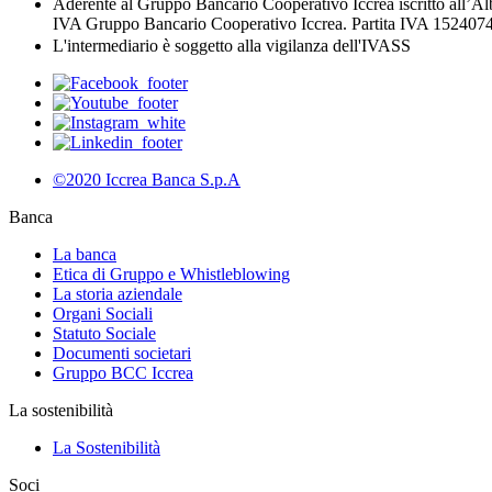
Aderente al Gruppo Bancario Cooperativo Iccrea iscritto all’Al
IVA Gruppo Bancario Cooperativo Iccrea. Partita IVA 1524074
L'intermediario è soggetto alla vigilanza dell'IVASS
©2020 Iccrea Banca S.p.A
Banca
La banca
Etica di Gruppo e Whistleblowing
La storia aziendale
Organi Sociali
Statuto Sociale
Documenti societari
Gruppo BCC Iccrea
La sostenibilità
La Sostenibilità
Soci