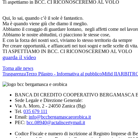
Ti aspettiamo in BCC. CI RICONOSCEREMO AL VOLO
Qui, lo sai, quando c’è il sole è fantastico.
Ma è quando viene giù che diamo il meglio.
Abbiamo il coraggio di guardare lontano, negli affetti come nel lavor
Abbiamo le nostre abitudini, ci piacciono le stesse cose,
E con la forza dei nostri soci, viviamo lo stesso territorio da sempre
Per creare opportunità, e affiancarti nei tuoi sogni e nelle scelte di vita
TI ASPETTIAMO IN BCC. CI RICONOSCEREMO AL VO
guarda il video
Torna alle news
Trasparenza
Terzo Pilastro - Informativa al pubblico
Mifid II
ARBITRO
BANCA DI CREDITO COOPERATIVO BERGAMASCA E O
Sede Legale e Direzione Generale:
Via A. Moro, 2 - 24050 Zanica (Bg)
Tel.
035 679 111
Email:
info@bccbergamascaeorobica.it
PEC:
bcc.08940@actaliscertymail.it
Codice Fiscale e numero di iscrizione al Registro Imprese di