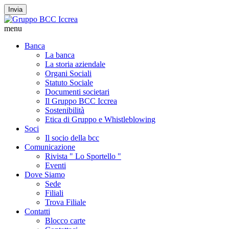
Invia
menu
Banca
La banca
La storia aziendale
Organi Sociali
Statuto Sociale
Documenti societari
Il Gruppo BCC Iccrea
Sostenibilità
Etica di Gruppo e Whistleblowing
Soci
Il socio della bcc
Comunicazione
Rivista " Lo Sportello "
Eventi
Dove Siamo
Sede
Filiali
Trova Filiale
Contatti
Blocco carte