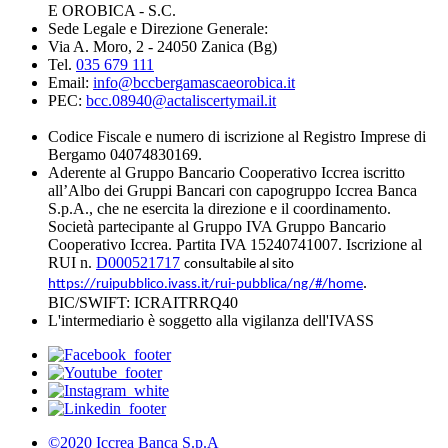
E OROBICA - S.C.
Sede Legale e Direzione Generale:
Via A. Moro, 2 - 24050 Zanica (Bg)
Tel.
035 679 111
Email:
info@bccbergamascaeorobica.it
PEC:
bcc.08940@actaliscertymail.it
Codice Fiscale e numero di iscrizione al Registro Imprese di
Bergamo 04074830169.
Aderente al Gruppo Bancario Cooperativo Iccrea iscritto
all’Albo dei Gruppi Bancari con capogruppo Iccrea Banca
S.p.A., che ne esercita la direzione e il coordinamento.
Società partecipante al Gruppo IVA Gruppo Bancario
Cooperativo Iccrea. Partita IVA 15240741007. Iscrizione al
RUI n.
D000521717
consultabile al sito
.
https://ruipubblico.ivass.it/rui-pubblica/ng/#/home
BIC/SWIFT: ICRAITRRQ40
L'intermediario è soggetto alla vigilanza dell'IVASS
©2020 Iccrea Banca S.p.A