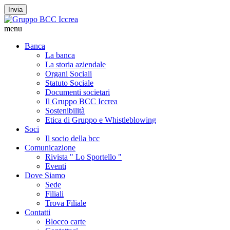
Invia
menu
Banca
La banca
La storia aziendale
Organi Sociali
Statuto Sociale
Documenti societari
Il Gruppo BCC Iccrea
Sostenibilità
Etica di Gruppo e Whistleblowing
Soci
Il socio della bcc
Comunicazione
Rivista " Lo Sportello "
Eventi
Dove Siamo
Sede
Filiali
Trova Filiale
Contatti
Blocco carte