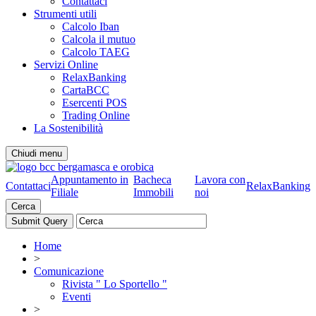
Contattaci
Strumenti utili
Calcolo Iban
Calcola il mutuo
Calcolo TAEG
Servizi Online
RelaxBanking
CartaBCC
Esercenti POS
Trading Online
La Sostenibilità
Chiudi menu
Appuntamento in
Bacheca
Lavora con
Contattaci
RelaxBanking
Filiale
Immobili
noi
Cerca
Home
>
Comunicazione
Rivista " Lo Sportello "
Eventi
>