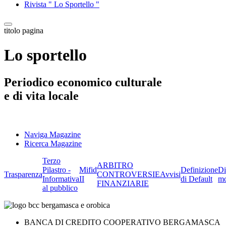
Rivista " Lo Sportello "
titolo pagina
Lo sportello
Periodico economico culturale
e di vita locale
Naviga Magazine
Ricerca Magazine
Terzo
ARBITRO
Pilastro -
Mifid
Definizione
Di
Trasparenza
CONTROVERSIE
Avvisi
Informativa
II
di Default
mo
FINANZIARIE
al pubblico
BANCA DI CREDITO COOPERATIVO BERGAMASCA