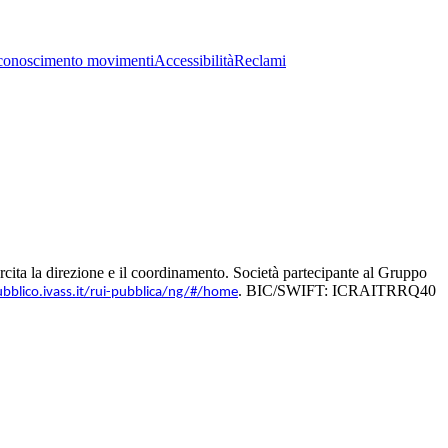
conoscimento movimenti
Accessibilità
Reclami
ita la direzione e il coordinamento. Società partecipante al Gruppo
. BIC/SWIFT: ICRAITRRQ40
ubblico.ivass.it/rui-pubblica/ng/#/home