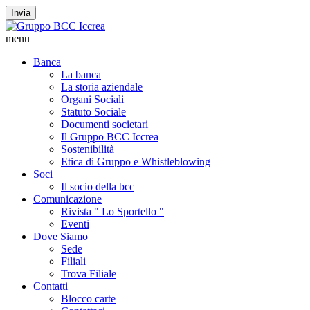
Invia
menu
Banca
La banca
La storia aziendale
Organi Sociali
Statuto Sociale
Documenti societari
Il Gruppo BCC Iccrea
Sostenibilità
Etica di Gruppo e Whistleblowing
Soci
Il socio della bcc
Comunicazione
Rivista " Lo Sportello "
Eventi
Dove Siamo
Sede
Filiali
Trova Filiale
Contatti
Blocco carte