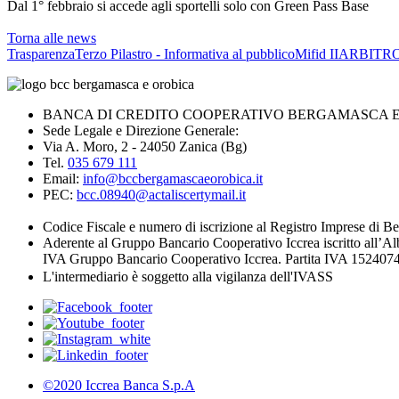
Dal 1° febbraio si accede agli sportelli solo con Green Pass Base
Torna alle news
Trasparenza
Terzo Pilastro - Informativa al pubblico
Mifid II
ARBITRO
BANCA DI CREDITO COOPERATIVO BERGAMASCA E O
Sede Legale e Direzione Generale:
Via A. Moro, 2 - 24050 Zanica (Bg)
Tel.
035 679 111
Email:
info@bccbergamascaeorobica.it
PEC:
bcc.08940@actaliscertymail.it
Codice Fiscale e numero di iscrizione al Registro Imprese di
Aderente al Gruppo Bancario Cooperativo Iccrea iscritto all’Al
IVA Gruppo Bancario Cooperativo Iccrea. Partita IVA 1524074
L'intermediario è soggetto alla vigilanza dell'IVASS
©2020 Iccrea Banca S.p.A