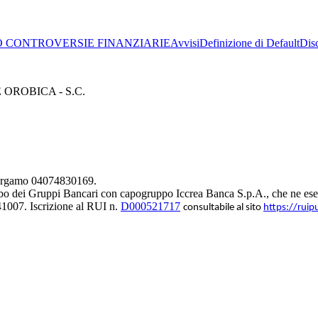
 CONTROVERSIE FINANZIARIE
Avvisi
Definizione di Default
Dis
ROBICA - S.C.
 Bergamo 04074830169.
bo dei Gruppi Bancari con capogruppo Iccrea Banca S.p.A., che ne eserc
1007. Iscrizione al RUI n.
D000521717
consultabile al sito
https://ruip