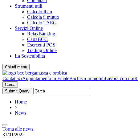
Contattaci
Strumenti utili
Calcolo Iban
Calcola il mutuo
Calcolo TAEG
Servizi Online
RelaxBanking
CartaBCC
Esercenti POS
Trading Online
La Sostenibilità
Chiudi menu
Contattaci
Appuntamento in Filiale
Bacheca Immobili
Lavora con noi
R
Cerca
Home
>
News
Torna alle news
31/01/2022