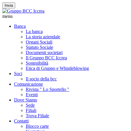
Invia
menu
Banca
La banca
La storia aziendale
Organi Sociali
Statuto Sociale
Documenti societari
Il Gruppo BCC Iccrea
Sostenibilità
Etica di Gruppo e Whistleblowing
Soci
Il socio della bcc
Comunicazione
Rivista " Lo Sportello "
Eventi
Dove Siamo
Sede
Filiali
Trova Filiale
Contatti
Blocco carte