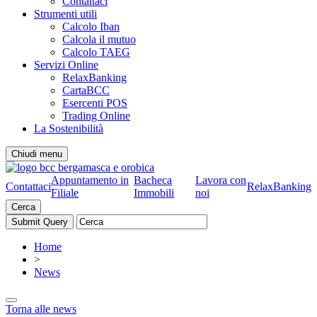
Contattaci
Strumenti utili
Calcolo Iban
Calcola il mutuo
Calcolo TAEG
Servizi Online
RelaxBanking
CartaBCC
Esercenti POS
Trading Online
La Sostenibilità
Chiudi menu
Appuntamento in
Bacheca
Lavora con
Contattaci
RelaxBanking
Filiale
Immobili
noi
Cerca
Home
>
News
Torna alle news