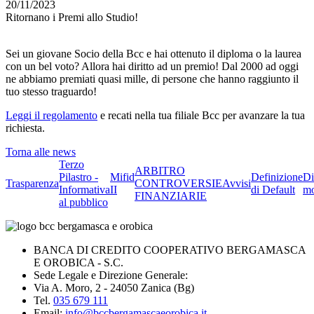
20/11/2023
Ritornano i Premi allo Studio!
Sei un giovane Socio della Bcc e hai ottenuto il diploma o la laurea
con un bel voto? Allora hai diritto ad un premio! Dal 2000 ad oggi
ne abbiamo premiati quasi mille, di persone che hanno raggiunto il
tuo stesso traguardo!
Leggi il regolamento
e recati nella tua filiale Bcc per avanzare la tua
richiesta.
Torna alle news
Terzo
ARBITRO
Pilastro -
Mifid
Definizione
Di
Trasparenza
CONTROVERSIE
Avvisi
Informativa
II
di Default
mo
FINANZIARIE
al pubblico
BANCA DI CREDITO COOPERATIVO BERGAMASCA
E OROBICA - S.C.
Sede Legale e Direzione Generale:
Via A. Moro, 2 - 24050 Zanica (Bg)
Tel.
035 679 111
Email:
info@bccbergamascaeorobica.it