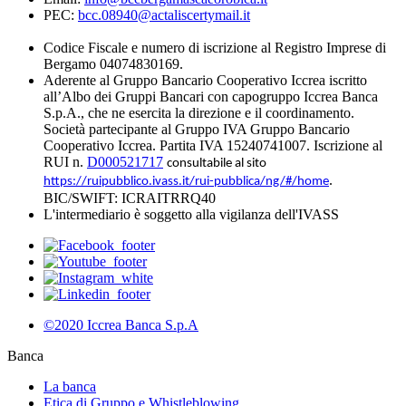
PEC:
bcc.08940@actaliscertymail.it
Codice Fiscale e numero di iscrizione al Registro Imprese di
Bergamo 04074830169.
Aderente al Gruppo Bancario Cooperativo Iccrea iscritto
all’Albo dei Gruppi Bancari con capogruppo Iccrea Banca
S.p.A., che ne esercita la direzione e il coordinamento.
Società partecipante al Gruppo IVA Gruppo Bancario
Cooperativo Iccrea. Partita IVA 15240741007. Iscrizione al
RUI n.
D000521717
consultabile al sito
.
https://ruipubblico.ivass.it/rui-pubblica/ng/#/home
BIC/SWIFT: ICRAITRRQ40
L'intermediario è soggetto alla vigilanza dell'IVASS
©2020 Iccrea Banca S.p.A
Banca
La banca
Etica di Gruppo e Whistleblowing