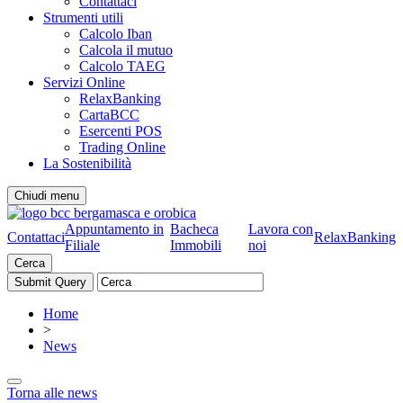
Contattaci
Strumenti utili
Calcolo Iban
Calcola il mutuo
Calcolo TAEG
Servizi Online
RelaxBanking
CartaBCC
Esercenti POS
Trading Online
La Sostenibilità
Chiudi menu
Appuntamento in
Bacheca
Lavora con
Contattaci
RelaxBanking
Filiale
Immobili
noi
Cerca
Home
>
News
Torna alle news