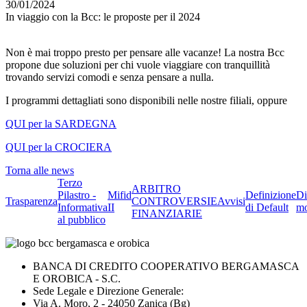
30/01/2024
In viaggio con la Bcc: le proposte per il 2024
Non è mai troppo presto per pensare alle vacanze! La nostra Bcc
propone due soluzioni per chi vuole viaggiare con tranquillità
trovando servizi comodi e senza pensare a nulla.
I programmi dettagliati sono disponibili nelle nostre filiali, oppure
QUI per la SARDEGNA
QUI per la CROCIERA
Torna alle news
Terzo
ARBITRO
Pilastro -
Mifid
Definizione
Di
Trasparenza
CONTROVERSIE
Avvisi
Informativa
II
di Default
mo
FINANZIARIE
al pubblico
BANCA DI CREDITO COOPERATIVO BERGAMASCA
E OROBICA - S.C.
Sede Legale e Direzione Generale:
Via A. Moro, 2 - 24050 Zanica (Bg)