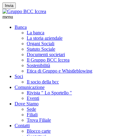
Invia
menu
Banca
La banca
La storia aziendale
Organi Sociali
Statuto Sociale
Documenti societari
Il Gruppo BCC Iccrea
Sostenibilità
Etica di Gruppo e Whistleblowing
Soci
Il socio della bcc
Comunicazione
Rivista " Lo Sportello "
Eventi
Dove Siamo
Sede
Filiali
Trova Filiale
Contatti
Blocco carte