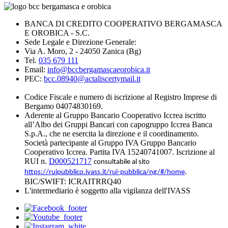
BANCA DI CREDITO COOPERATIVO BERGAMASCA
E OROBICA - S.C.
Sede Legale e Direzione Generale:
Via A. Moro, 2 - 24050 Zanica (Bg)
Tel.
035 679 111
Email:
info@bccbergamascaeorobica.it
PEC:
bcc.08940@actaliscertymail.it
Codice Fiscale e numero di iscrizione al Registro Imprese di
Bergamo 04074830169.
Aderente al Gruppo Bancario Cooperativo Iccrea iscritto
all’Albo dei Gruppi Bancari con capogruppo Iccrea Banca
S.p.A., che ne esercita la direzione e il coordinamento.
Società partecipante al Gruppo IVA Gruppo Bancario
Cooperativo Iccrea. Partita IVA 15240741007. Iscrizione al
RUI n.
D000521717
consultabile al sito
.
https://ruipubblico.ivass.it/rui-pubblica/ng/#/home
BIC/SWIFT: ICRAITRRQ40
L'intermediario è soggetto alla vigilanza dell'IVASS