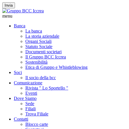
Invia
menu
Banca
La banca
La storia aziendale
Organi Sociali
Statuto Sociale
Documenti societari
Il Gruppo BCC Iccrea
Sostenibilità
Etica di Gruppo e Whistleblowing
Soci
Il socio della bcc
Comunicazione
Rivista " Lo Sportello "
Eventi
Dove Siamo
Sede
Filiali
Trova Filiale
Contatti
Blocco carte