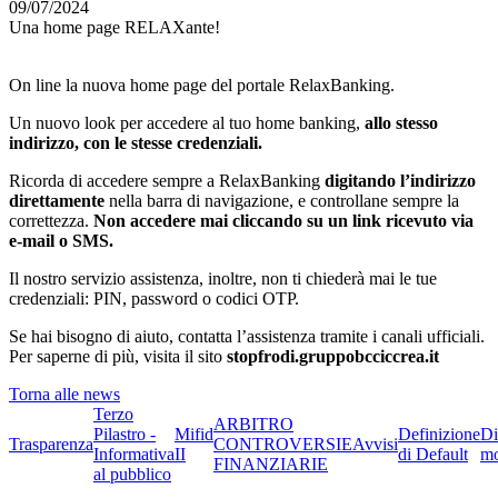
09/07/2024
Una home page RELAXante!
On line la nuova home page del portale RelaxBanking.
Un nuovo look per accedere al tuo home banking,
allo stesso
indirizzo, con le stesse credenziali.
Ricorda di accedere sempre a RelaxBanking
digitando l’indirizzo
direttamente
nella barra di navigazione, e controllane sempre la
correttezza.
Non accedere mai cliccando su un link ricevuto via
e-mail o SMS.
Il nostro servizio assistenza, inoltre, non ti chiederà mai le tue
credenziali: PIN, password o codici OTP.
Se hai bisogno di aiuto, contatta l’assistenza tramite i canali ufficiali.
Per saperne di più, visita il sito
stopfrodi.gruppobcciccrea.it
Torna alle news
Terzo
ARBITRO
Pilastro -
Mifid
Definizione
Di
Trasparenza
CONTROVERSIE
Avvisi
Informativa
II
di Default
mo
FINANZIARIE
al pubblico