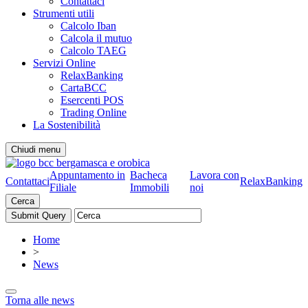
Contattaci
Strumenti utili
Calcolo Iban
Calcola il mutuo
Calcolo TAEG
Servizi Online
RelaxBanking
CartaBCC
Esercenti POS
Trading Online
La Sostenibilità
Chiudi menu
Appuntamento in
Bacheca
Lavora con
Contattaci
RelaxBanking
Filiale
Immobili
noi
Cerca
Home
>
News
Torna alle news