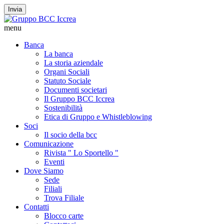
Invia
menu
Banca
La banca
La storia aziendale
Organi Sociali
Statuto Sociale
Documenti societari
Il Gruppo BCC Iccrea
Sostenibilità
Etica di Gruppo e Whistleblowing
Soci
Il socio della bcc
Comunicazione
Rivista " Lo Sportello "
Eventi
Dove Siamo
Sede
Filiali
Trova Filiale
Contatti
Blocco carte