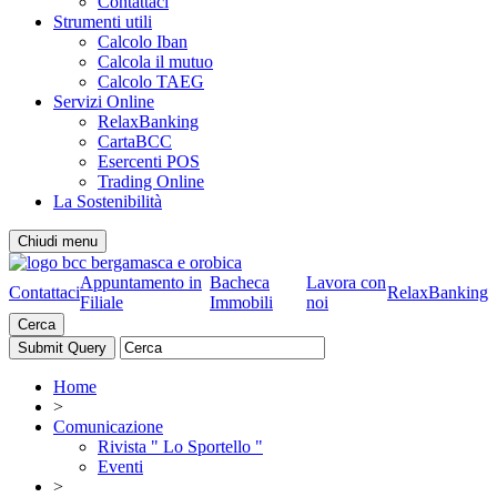
Contattaci
Strumenti utili
Calcolo Iban
Calcola il mutuo
Calcolo TAEG
Servizi Online
RelaxBanking
CartaBCC
Esercenti POS
Trading Online
La Sostenibilità
Chiudi menu
Appuntamento in
Bacheca
Lavora con
Contattaci
RelaxBanking
Filiale
Immobili
noi
Cerca
Home
>
Comunicazione
Rivista " Lo Sportello "
Eventi
>