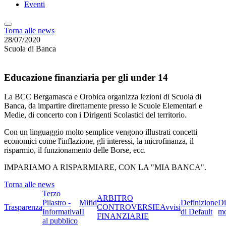
Eventi
Torna alle news
28/07/2020
Scuola di Banca
Educazione finanziaria per gli under 14
La BCC Bergamasca e Orobica organizza lezioni di Scuola di
Banca, da impartire direttamente presso le Scuole Elementari e
Medie, di concerto con i Dirigenti Scolastici del territorio.
Con un linguaggio molto semplice vengono illustrati concetti
economici come l'inflazione, gli interessi, la microfinanza, il
risparmio, il funzionamento delle Borse, ecc.
IMPARIAMO A RISPARMIARE, CON LA "MIA BANCA".
Torna alle news
Terzo
ARBITRO
Pilastro -
Mifid
Definizione
Di
Trasparenza
CONTROVERSIE
Avvisi
Informativa
II
di Default
mo
FINANZIARIE
al pubblico