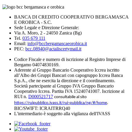
BANCA DI CREDITO COOPERATIVO BERGAMASCA
E OROBICA - S.C.
Sede Legale e Direzione Generale:
Via A. Moro, 2 - 24050 Zanica (Bg)
Tel.
035 679 111
Email:
info@bccbergamascaeorobica.it
PEC:
bcc.08940@actaliscertymail.it
Codice Fiscale e numero di iscrizione al Registro Imprese di
Bergamo 04074830169.
Aderente al Gruppo Bancario Cooperativo Iccrea iscritto
all’Albo dei Gruppi Bancari con capogruppo Iccrea Banca
S.p.A., che ne esercita la direzione e il coordinamento.
Società partecipante al Gruppo IVA Gruppo Bancario
Cooperativo Iccrea. Partita IVA 15240741007. Iscrizione al
RUI n.
D000521717
consultabile al sito
.
https://ruipubblico.ivass.it/rui-pubblica/ng/#/home
BIC/SWIFT: ICRAITRRQ40
L'intermediario è soggetto alla vigilanza dell'IVASS