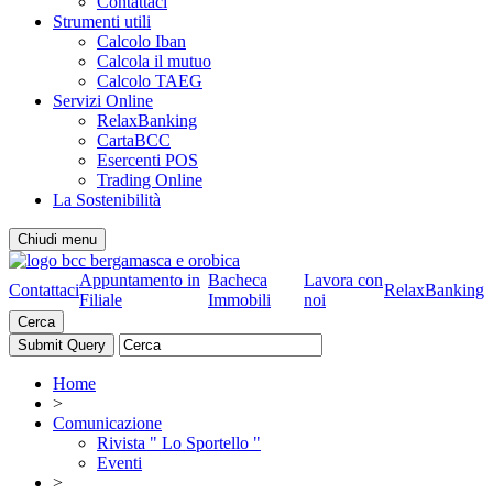
Contattaci
Strumenti utili
Calcolo Iban
Calcola il mutuo
Calcolo TAEG
Servizi Online
RelaxBanking
CartaBCC
Esercenti POS
Trading Online
La Sostenibilità
Chiudi menu
Appuntamento in
Bacheca
Lavora con
Contattaci
RelaxBanking
Filiale
Immobili
noi
Cerca
Home
>
Comunicazione
Rivista " Lo Sportello "
Eventi
>