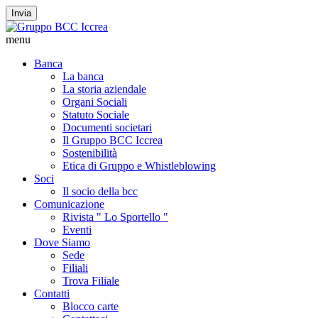
Invia
menu
Banca
La banca
La storia aziendale
Organi Sociali
Statuto Sociale
Documenti societari
Il Gruppo BCC Iccrea
Sostenibilità
Etica di Gruppo e Whistleblowing
Soci
Il socio della bcc
Comunicazione
Rivista " Lo Sportello "
Eventi
Dove Siamo
Sede
Filiali
Trova Filiale
Contatti
Blocco carte