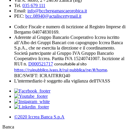
Via A. Moro, 2 - 24050 Zanica (Bg)
Tel.
035 679 111
Email:
info@bccbergamascaeorobica.it
PEC:
bcc.08940@actaliscertymail.it
Codice Fiscale e numero di iscrizione al Registro Imprese di
Bergamo 04074830169.
Aderente al Gruppo Bancario Cooperativo Iccrea iscritto
all’Albo dei Gruppi Bancari con capogruppo Iccrea Banca
S.p.A., che ne esercita la direzione e il coordinamento.
Società partecipante al Gruppo IVA Gruppo Bancario
Cooperativo Iccrea. Partita IVA 15240741007. Iscrizione al
RUI n.
D000521717
consultabile al sito
.
https://ruipubblico.ivass.it/rui-pubblica/ng/#/home
BIC/SWIFT: ICRAITRRQ40
L'intermediario è soggetto alla vigilanza dell'IVASS
©2020 Iccrea Banca S.p.A
Banca