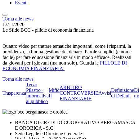
Eventi
Torna alle news
13/11/2020
Le Sfide BCC - pillole di economia finanziaria
Quattro video per trattare tematiche importanti, come i risparmi, la
previdenza, la buona gestione del denaro. Parole semplici (e non è
facile) per fare educazione finanziaria in modo efficace. Realizzati
da giovani per i giovani (ma non solo). Guarda le
PILLOLE DI
ECONOMIA FINANZIARIA.
Torna alle news
Terzo
ARBITRO
Pilastro -
Mifid
Definizione
Di
Trasparenza
CONTROVERSIE
Avvisi
Informativa
II
di Default
mo
FINANZIARIE
al pubblico
BANCA DI CREDITO COOPERATIVO BERGAMASCA
E OROBICA - S.C.
Sede Legale e Direzione Generale: