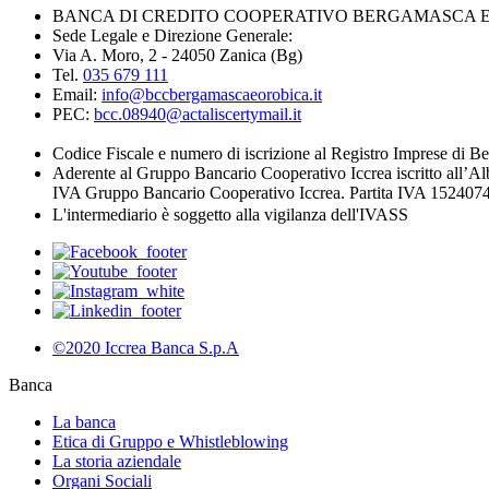
BANCA DI CREDITO COOPERATIVO BERGAMASCA E O
Sede Legale e Direzione Generale:
Via A. Moro, 2 - 24050 Zanica (Bg)
Tel.
035 679 111
Email:
info@bccbergamascaeorobica.it
PEC:
bcc.08940@actaliscertymail.it
Codice Fiscale e numero di iscrizione al Registro Imprese di
Aderente al Gruppo Bancario Cooperativo Iccrea iscritto all’Al
IVA Gruppo Bancario Cooperativo Iccrea. Partita IVA 1524074
L'intermediario è soggetto alla vigilanza dell'IVASS
©2020 Iccrea Banca S.p.A
Banca
La banca
Etica di Gruppo e Whistleblowing
La storia aziendale
Organi Sociali