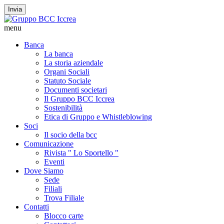
Invia
menu
Banca
La banca
La storia aziendale
Organi Sociali
Statuto Sociale
Documenti societari
Il Gruppo BCC Iccrea
Sostenibilità
Etica di Gruppo e Whistleblowing
Soci
Il socio della bcc
Comunicazione
Rivista " Lo Sportello "
Eventi
Dove Siamo
Sede
Filiali
Trova Filiale
Contatti
Blocco carte