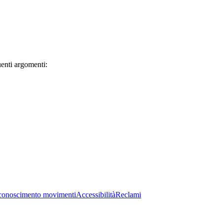
uenti argomenti:
conoscimento movimenti
Accessibilità
Reclami