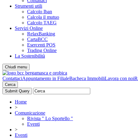
Contattaci
Strumenti utili
Calcolo Iban
Calcola il mutuo
Calcolo TAEG
Servizi Online
RelaxBanking
CartaBCC
Esercenti POS
Trading Online
La Sostenibilità
Chiudi menu
Contattaci
Appuntamento in Filiale
Bacheca Immobili
Lavora con noi
R
Cerca
Home
>
Comunicazione
Rivista " Lo Sportello "
Eventi
>
Eventi