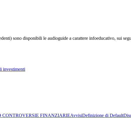
enti) sono disponibili le audioguide a carattere infoeducativo, sui seg
i investimenti
 CONTROVERSIE FINANZIARIE
Avvisi
Definizione di Default
Dis