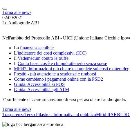
Torna alle news
02/09/2021
Le Audioguide ABI
Nell'ambito del Protocollo ABI - UICI (Unione Italiana Ciechi e Ipoved
La
finanza sostenibile
L'
indicatore dei costi complessivi (ICC
)
Il
Vademecum contro le truffe
Il
Conto base: cos'è e chi può ottenerlo senza spese
Mifid2: informazioni più chiare e complete sui costi e oneri degl
Prestiti - più attenzione a scadenze e rimborsi
Come cambiano i pagamenti online con la PSD2
Guida: Accessibilità ai POS
Guida: Accessibilità agli ATM
E' sufficiente cliccare su ciascuno di essi per ascoltare l'audio guida.
Torna alle news
Trasparenza
Terzo Pilastro - Informativa al pubblico
Mifid II
ARBITRO