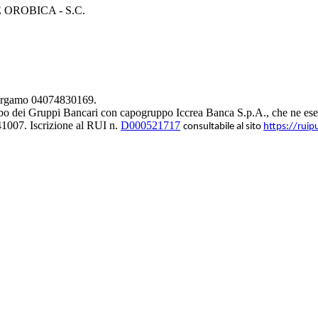
ROBICA - S.C.
 Bergamo 04074830169.
bo dei Gruppi Bancari con capogruppo Iccrea Banca S.p.A., che ne eserc
1007. Iscrizione al RUI n.
D000521717
consultabile al sito
https://ruip