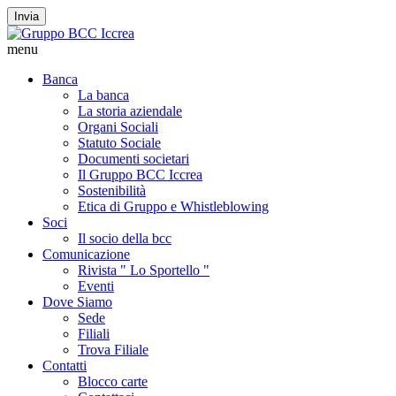
Invia
menu
Banca
La banca
La storia aziendale
Organi Sociali
Statuto Sociale
Documenti societari
Il Gruppo BCC Iccrea
Sostenibilità
Etica di Gruppo e Whistleblowing
Soci
Il socio della bcc
Comunicazione
Rivista " Lo Sportello "
Eventi
Dove Siamo
Sede
Filiali
Trova Filiale
Contatti
Blocco carte