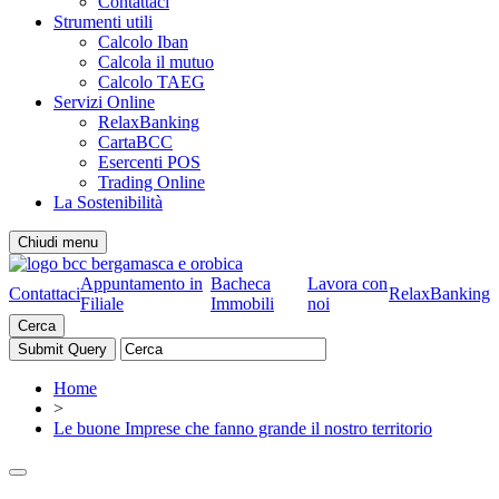
Contattaci
Strumenti utili
Calcolo Iban
Calcola il mutuo
Calcolo TAEG
Servizi Online
RelaxBanking
CartaBCC
Esercenti POS
Trading Online
La Sostenibilità
Chiudi menu
Appuntamento in
Bacheca
Lavora con
Contattaci
RelaxBanking
Filiale
Immobili
noi
Cerca
Home
>
Le buone Imprese che fanno grande il nostro territorio