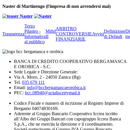
Naster di Martinengo (l'impresa di non arrendersi mai)
Terzo
ARBITRO
Pilastro -
Mifid
Definizione
Di
Trasparenza
CONTROVERSIE
Avvisi
Informativa
II
di Default
mo
FINANZIARIE
al pubblico
BANCA DI CREDITO COOPERATIVO BERGAMASCA
E OROBICA - S.C.
Sede Legale e Direzione Generale:
Via A. Moro, 2 - 24050 Zanica (Bg)
Tel.
035 679 111
Email:
info@bccbergamascaeorobica.it
PEC:
bcc.08940@actaliscertymail.it
Codice Fiscale e numero di iscrizione al Registro Imprese di
Bergamo 04074830169.
Aderente al Gruppo Bancario Cooperativo Iccrea iscritto
all’Albo dei Gruppi Bancari con capogruppo Iccrea Banca
S.p.A., che ne esercita la direzione e il coordinamento.
Società partecipante al Gruppo IVA Gruppo Bancario