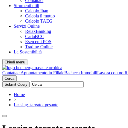
Contattaci
Strumenti utili
Calcolo Iban
Calcola il mutuo
Calcolo TAEG
Servizi Online
RelaxBanking
CartaBCC
Esercenti POS
Trading Online
La Sostenibilità
Chiudi menu
Contattaci
Appuntamento in Filiale
Bacheca Immobili
Lavora con noi
R
Cerca
Home
>
Leasing_targato_pesante