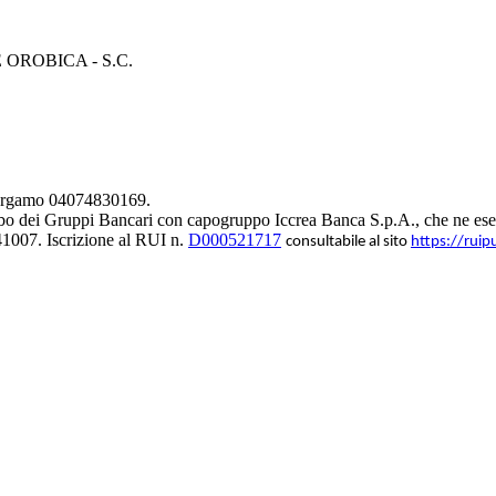
ROBICA - S.C.
 Bergamo 04074830169.
bo dei Gruppi Bancari con capogruppo Iccrea Banca S.p.A., che ne eserc
1007. Iscrizione al RUI n.
D000521717
consultabile al sito
https://ruip