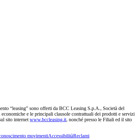
gmento “leasing” sono offerti da BCC Leasing S.p.A., Società del
onomiche e le principali clausole contrattuali dei prodotti e servizi
ul sito internet
www.bccleasing.it
, nonché presso le Filiali ed il sito
conoscimento movimenti
Accessibilità
Reclami