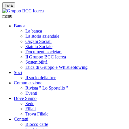
Invia
menu
Banca
La banca
La storia aziendale
Organi Sociali
Statuto Sociale
Documenti societari
Il Gruppo BCC Iccrea
Sostenibilità
Etica di Gruppo e Whistleblowing
Soci
Il socio della bcc
Comunicazione
Rivista " Lo Sportello "
Eventi
Dove Siamo
Sede
Filiali
Trova Filiale
Contatti
Blocco carte