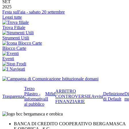
SET
2025
Festa sull'aia - sabato 20 settembre
Leggi tutte
Trova Filiale
Strumenti Utili
Blocco Carte
Eventi
Terzo
ARBITRO
Pilastro -
Mifid
Definizione
Di
Trasparenza
CONTROVERSIE
Avvisi
Informativa
II
di Default
mo
FINANZIARIE
al pubblico
BANCA DI CREDITO COOPERATIVO BERGAMASCA
E OROBICA - S.C.