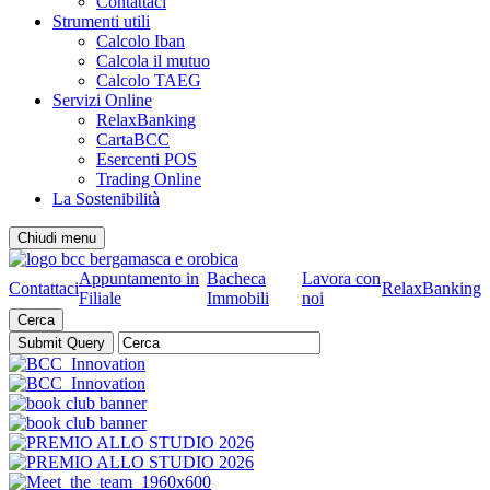
Contattaci
Strumenti utili
Calcolo Iban
Calcola il mutuo
Calcolo TAEG
Servizi Online
RelaxBanking
CartaBCC
Esercenti POS
Trading Online
La Sostenibilità
Chiudi menu
Appuntamento in
Bacheca
Lavora con
Contattaci
RelaxBanking
Filiale
Immobili
noi
Cerca