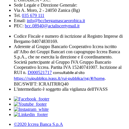
Sede Legale e Direzione Generale:
Via A. Moro, 2 - 24050 Zanica (Bg)
Tel.
035 679 111
Email:
info@bccbergamascaeorobica.it
PEC:
bcc.08940@actaliscertymail.it
Codice Fiscale e numero di iscrizione al Registro Imprese di
Bergamo 04074830169.
Aderente al Gruppo Bancario Cooperativo Iccrea iscritto
all’Albo dei Gruppi Bancari con capogruppo Iccrea Banca
S.p.A., che ne esercita la direzione e il coordinamento.
Società partecipante al Gruppo IVA Gruppo Bancario
Cooperativo Iccrea. Partita IVA 15240741007. Iscrizione al
RUI n.
D000521717
consultabile al sito
.
https://ruipubblico.ivass.it/rui-pubblica/ng/#/home
BIC/SWIFT: ICRAITRRQ40
L'intermediario è soggetto alla vigilanza dell'IVASS
©2020 Iccrea Banca S.p.A