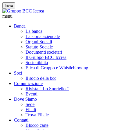
Invia
menu
Banca
La banca
La storia aziendale
Organi Sociali
Statuto Sociale
Documenti societari
Il Gruppo BCC Iccrea
Sostenibilità
Etica di Gruppo e Whistleblowing
Soci
Il socio della bcc
Comunicazione
Rivista " Lo Sportello "
Eventi
Dove Siamo
Sede
Filiali
Trova Filiale
Contatti
Blocco carte