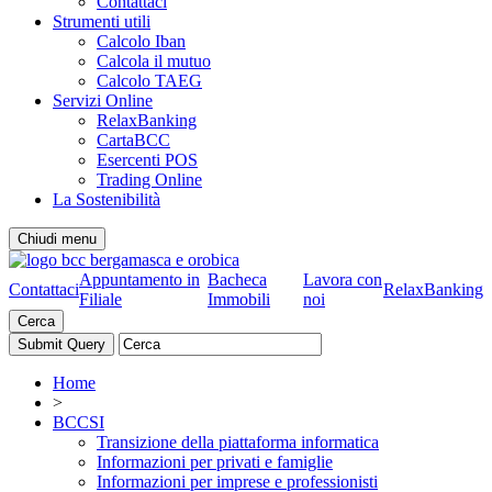
Contattaci
Strumenti utili
Calcolo Iban
Calcola il mutuo
Calcolo TAEG
Servizi Online
RelaxBanking
CartaBCC
Esercenti POS
Trading Online
La Sostenibilità
Chiudi menu
Appuntamento in
Bacheca
Lavora con
Contattaci
RelaxBanking
Filiale
Immobili
noi
Cerca
Home
>
BCCSI
Transizione della piattaforma informatica
Informazioni per privati e famiglie
Informazioni per imprese e professionisti