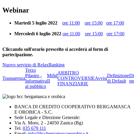
Webinar
Martedì 5 luglio 2022
ore 11:00
ore 15:00
ore 17:00
Mercoledì 6 luglio 2022
ore 11:00
ore 15:00
ore 17:00
Cliccando sull'orario prescelto si accederà al form di
partecipazione.
Nuovo servizio di RelaxBanking
Terzo
ARBITRO
Pilastro -
Mifid
Definizione
Di
Trasparenza
CONTROVERSIE
Avvisi
Informativa
II
di Default
mo
FINANZIARIE
al pubblico
BANCA DI CREDITO COOPERATIVO BERGAMASCA
E OROBICA - S.C.
Sede Legale e Direzione Generale:
Via A. Moro, 2 - 24050 Zanica (Bg)
Tel.
035 679 111
Email:
info@bccbergamascaeorobica.it