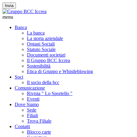
Invia
menu
Banca
La banca
La storia aziendale
Organi Sociali
Statuto Sociale
Documenti societari
Il Gruppo BCC Iccrea
Sostenibilità
Etica di Gruppo e Whistleblowing
Soci
Il socio della bcc
Comunicazione
Rivista " Lo Sportello "
Eventi
Dove Siamo
Sede
Filiali
Trova Filiale
Contatti
Blocco carte