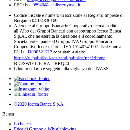
PEC:
bcc.08940@actaliscertymail.it
Codice Fiscale e numero di iscrizione al Registro Imprese di
Bergamo 04074830169.
Aderente al Gruppo Bancario Cooperativo Iccrea iscritto
all’Albo dei Gruppi Bancari con capogruppo Iccrea Banca
S.p.A., che ne esercita la direzione e il coordinamento.
Società partecipante al Gruppo IVA Gruppo Bancario
Cooperativo Iccrea. Partita IVA 15240741007. Iscrizione al
RUI n.
D000521717
consultabile al sito
.
https://ruipubblico.ivass.it/rui-pubblica/ng/#/home
BIC/SWIFT: ICRAITRRQ40
L'intermediario è soggetto alla vigilanza dell'IVASS
©2020 Iccrea Banca S.p.A
Banca
La banca
Etica di Gruppo e Whistleblowing